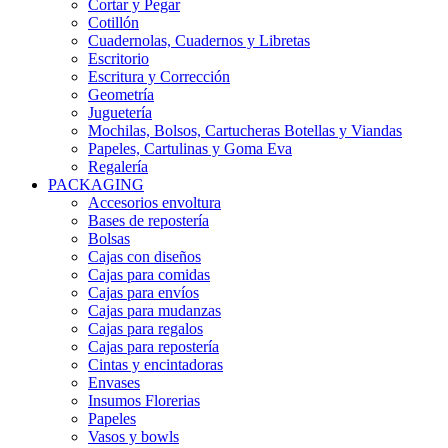
Cortar y Pegar
Cotillón
Cuadernolas, Cuadernos y Libretas
Escritorio
Escritura y Corrección
Geometría
Juguetería
Mochilas, Bolsos, Cartucheras Botellas y Viandas
Papeles, Cartulinas y Goma Eva
Regalería
PACKAGING
Accesorios envoltura
Bases de repostería
Bolsas
Cajas con diseños
Cajas para comidas
Cajas para envíos
Cajas para mudanzas
Cajas para regalos
Cajas para repostería
Cintas y encintadoras
Envases
Insumos Florerias
Papeles
Vasos y bowls