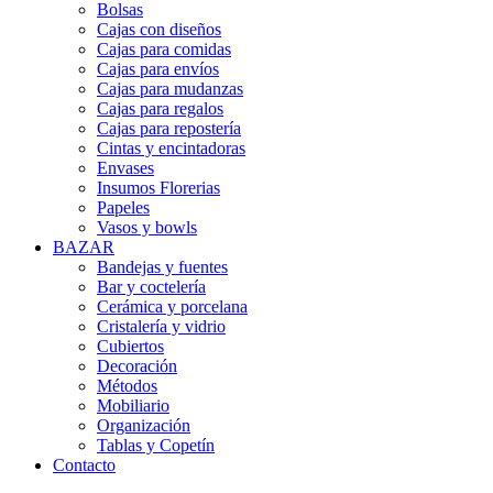
Bolsas
Cajas con diseños
Cajas para comidas
Cajas para envíos
Cajas para mudanzas
Cajas para regalos
Cajas para repostería
Cintas y encintadoras
Envases
Insumos Florerias
Papeles
Vasos y bowls
BAZAR
Bandejas y fuentes
Bar y coctelería
Cerámica y porcelana
Cristalería y vidrio
Cubiertos
Decoración
Métodos
Mobiliario
Organización
Tablas y Copetín
Contacto