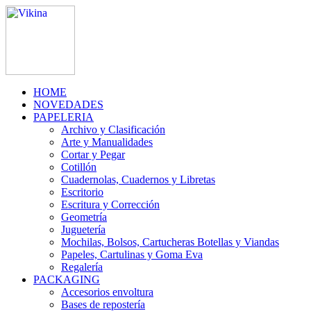
HOME
NOVEDADES
PAPELERIA
Archivo y Clasificación
Arte y Manualidades
Cortar y Pegar
Cotillón
Cuadernolas, Cuadernos y Libretas
Escritorio
Escritura y Corrección
Geometría
Juguetería
Mochilas, Bolsos, Cartucheras Botellas y Viandas
Papeles, Cartulinas y Goma Eva
Regalería
PACKAGING
Accesorios envoltura
Bases de repostería