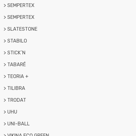
> SEMPERTEX
> SEMPERTEX
> SLATESTONE
> STABILO
> STICK´N
> TABARÉ
> TEORIA +
> TILIBRA
> TRODAT
> UHU
> UNI-BALL
> VIKINA ECO GREEN