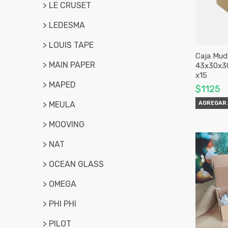
> LE CRUSET
> LEDESMA
> LOUIS TAPE
Caja Mud
> MAIN PAPER
43x30x3
x15
> MAPED
$1125
> MEULA
AGREGAR 
> MOOVING
> NAT
> OCEAN GLASS
> OMEGA
> PHI PHI
> PILOT