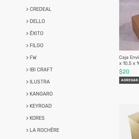
> CREDEAL
> DELLO
> ÉXITO
> FILGO
> FW
Caja Env
x 10,5 x 
> IBI CRAFT
$20
AGREGAR 
> ILUSTRA
> KANGARO
> KEYROAD
> KORES
> LA ROCHÈRE