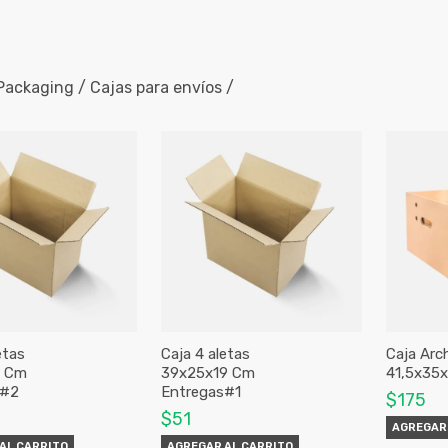
ackaging / Cajas para envíos /
etas
Caja 4 aletas
Caja Arc
8 Cm
39x25x19 Cm
41,5x35
s#2
Entregas#1
$175
$51
AGREGAR 
AL CARRITO
AGREGAR AL CARRITO