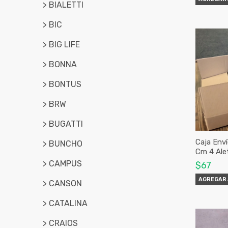
> BIALETTI
> BIC
> BIG LIFE
> BONNA
> BONTUS
> BRW
> BUGATTI
Caja Env
> BUNCHO
Cm 4 Ale
> CAMPUS
$67
AGREGAR 
> CANSON
> CATALINA
> CRAIOS