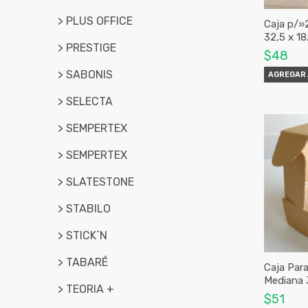
> PLUS OFFICE
Caja p/»
32,5 x 18
> PRESTIGE
$48
> SABONIS
AGREGAR 
> SELECTA
> SEMPERTEX
> SEMPERTEX
> SLATESTONE
> STABILO
> STICK´N
> TABARÉ
Caja Par
Mediana 
> TEORIA +
$51