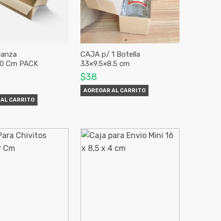
danza
CAJA p/ 1 Botella
0 Cm PACK
33×9.5×8.5 cm
$38
AGREGAR AL CARRITO
AL CARRITO