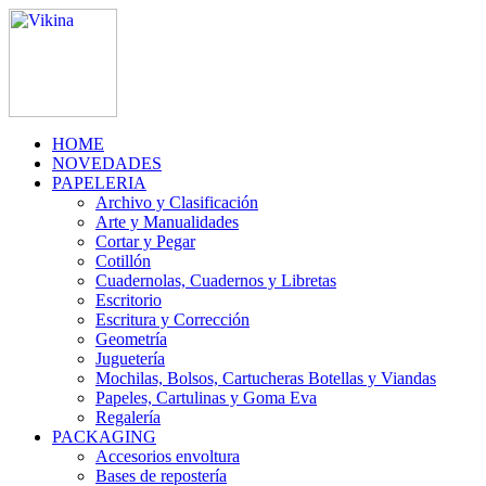
HOME
NOVEDADES
PAPELERIA
Archivo y Clasificación
Arte y Manualidades
Cortar y Pegar
Cotillón
Cuadernolas, Cuadernos y Libretas
Escritorio
Escritura y Corrección
Geometría
Juguetería
Mochilas, Bolsos, Cartucheras Botellas y Viandas
Papeles, Cartulinas y Goma Eva
Regalería
PACKAGING
Accesorios envoltura
Bases de repostería