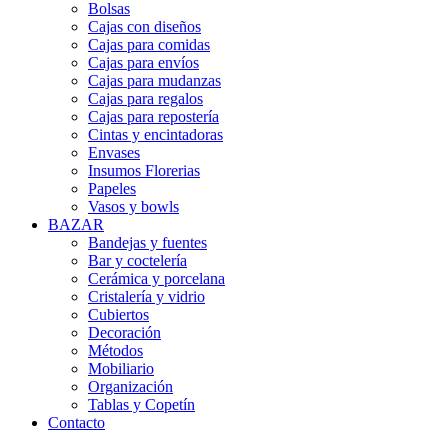
Bolsas
Cajas con diseños
Cajas para comidas
Cajas para envíos
Cajas para mudanzas
Cajas para regalos
Cajas para repostería
Cintas y encintadoras
Envases
Insumos Florerias
Papeles
Vasos y bowls
BAZAR
Bandejas y fuentes
Bar y coctelería
Cerámica y porcelana
Cristalería y vidrio
Cubiertos
Decoración
Métodos
Mobiliario
Organización
Tablas y Copetín
Contacto