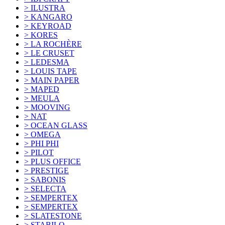
> ILUSTRA
> KANGARO
> KEYROAD
> KORES
> LA ROCHÈRE
> LE CRUSET
> LEDESMA
> LOUIS TAPE
> MAIN PAPER
> MAPED
> MEULA
> MOOVING
> NAT
> OCEAN GLASS
> OMEGA
> PHI PHI
> PILOT
> PLUS OFFICE
> PRESTIGE
> SABONIS
> SELECTA
> SEMPERTEX
> SEMPERTEX
> SLATESTONE
> STABILO