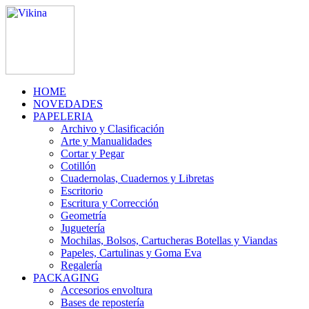
HOME
NOVEDADES
PAPELERIA
Archivo y Clasificación
Arte y Manualidades
Cortar y Pegar
Cotillón
Cuadernolas, Cuadernos y Libretas
Escritorio
Escritura y Corrección
Geometría
Juguetería
Mochilas, Bolsos, Cartucheras Botellas y Viandas
Papeles, Cartulinas y Goma Eva
Regalería
PACKAGING
Accesorios envoltura
Bases de repostería