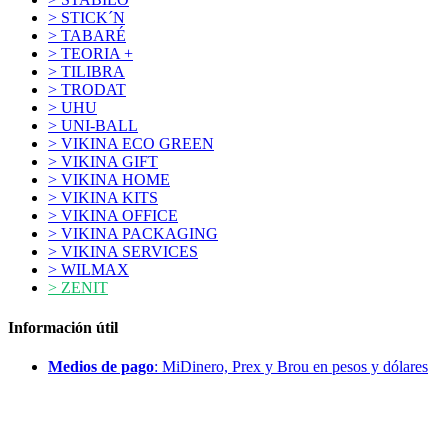
> STICK´N
> TABARÉ
> TEORIA +
> TILIBRA
> TRODAT
> UHU
> UNI-BALL
> VIKINA ECO GREEN
> VIKINA GIFT
> VIKINA HOME
> VIKINA KITS
> VIKINA OFFICE
> VIKINA PACKAGING
> VIKINA SERVICES
> WILMAX
> ZENIT
Información útil
Medios de pago
: MiDinero, Prex y Brou en pesos y dólares