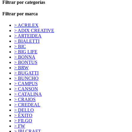
Filtrar por categorías
Filtrar por marca
> ACRILEX
> ADIX CREATIVE
> ARTEIDEA
> BIALETTI
> BIC
> BIG LIFE
> BONNA
> BONTUS
> BRW
> BUGATTI
> BUNCHO
> CAMPUS
> CANSON
> CATALINA
> CRAIOS
> CREDEAL
> DELLO
> ÉXITO
> FILGO
> FW
> IBI CRAFT