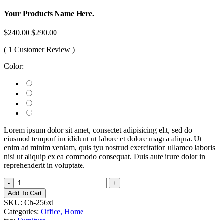
Your Products Name Here.
$240.00
$290.00
( 1 Customer Review )
Color:
Lorem ipsum dolor sit amet, consectet adipisicing elit, sed do
eiusmod temporf incididunt ut labore et dolore magna aliqua. Ut
enim ad minim veniam, quis tyu nostrud exercitation ullamco laboris
nisi ut aliquip ex ea commodo consequat. Duis aute irure dolor in
reprehenderit in voluptate.
-
+
Add To Cart
SKU:
Ch-256xl
Categories:
Office,
Home