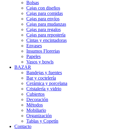
Bolsas
Cajas con diseños
Cajas para comidas
Cajas para envíos
Cajas para mudanzas
Cajas para regalos
Cajas para repostería
Cintas y encintadoras
Envases
Insumos Florerias
Papeles
Vasos y bowls
BAZAR
Bandejas y fuentes
Bar y coctelería
Cerámica y porcelana
Cristalería y vidrio
Cubiertos
Decoración
Métodos
Mobiliario
Organización
Tablas y Copetín
Contacto