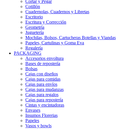
Cortar y Pegar
Cotillón
Cuadernolas, Cuadernos y Libretas
Escritorio
Escritura y Corrección
Geometría
Juguetería
Mochilas, Bolsos, Cartucheras Botellas y Viandas
Papeles, Cartulinas y Goma Eva
Regalería
PACKAGING
Accesorios envoltura
Bases de repostería
Bolsas
Cajas con diseños
Cajas para comidas
Cajas para envíos
Cajas para mudanzas
Cajas para regalos
Cajas para repostería
Cintas y encintadoras
Envases
Insumos Florerias
Papeles
Vasos y bowls