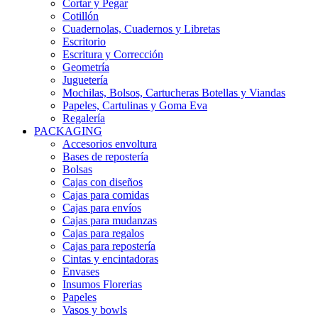
Cortar y Pegar
Cotillón
Cuadernolas, Cuadernos y Libretas
Escritorio
Escritura y Corrección
Geometría
Juguetería
Mochilas, Bolsos, Cartucheras Botellas y Viandas
Papeles, Cartulinas y Goma Eva
Regalería
PACKAGING
Accesorios envoltura
Bases de repostería
Bolsas
Cajas con diseños
Cajas para comidas
Cajas para envíos
Cajas para mudanzas
Cajas para regalos
Cajas para repostería
Cintas y encintadoras
Envases
Insumos Florerias
Papeles
Vasos y bowls