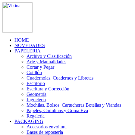
HOME
NOVEDADES
PAPELERIA
Archivo y Clasificación
Arte y Manualidades
Cortar y Pegar
Cotillón
Cuadernolas, Cuadernos y Libretas
Escritorio
Escritura y Corrección
Geometría
Juguetería
Mochilas, Bolsos, Cartucheras Botellas y Viandas
Papeles, Cartulinas y Goma Eva
Regalería
PACKAGING
Accesorios envoltura
Bases de repostería