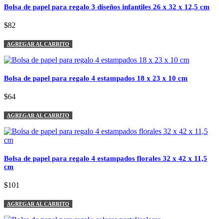
Bolsa de papel para regalo 3 diseños infantiles 26 x 32 x 12,5 cm
$82
AGREGAR AL CARRITO
Bolsa de papel para regalo 4 estampados 18 x 23 x 10 cm
$64
AGREGAR AL CARRITO
Bolsa de papel para regalo 4 estampados florales 32 x 42 x 11,5
cm
$101
AGREGAR AL CARRITO