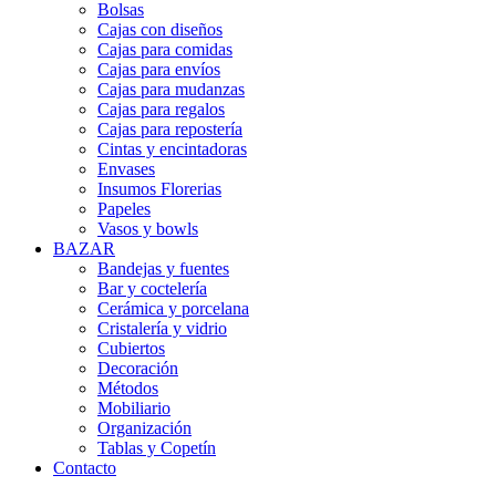
Bolsas
Cajas con diseños
Cajas para comidas
Cajas para envíos
Cajas para mudanzas
Cajas para regalos
Cajas para repostería
Cintas y encintadoras
Envases
Insumos Florerias
Papeles
Vasos y bowls
BAZAR
Bandejas y fuentes
Bar y coctelería
Cerámica y porcelana
Cristalería y vidrio
Cubiertos
Decoración
Métodos
Mobiliario
Organización
Tablas y Copetín
Contacto