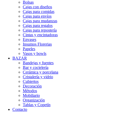
Bolsas
Cajas con diseños
Cajas para comidas
Cajas para envíos
Cajas para mudanzas
Cajas para regalos
Cajas para repostería
Cintas y encintadoras
Envases
Insumos Florerias
Papeles
Vasos y bowls
BAZAR
Bandejas y fuentes
Bar y coctelería
Cerámica y porcelana
Cristalería y vidrio
Cubiertos
Decoración
Métodos
Mobiliario
Organización
Tablas y Copetín
Contacto