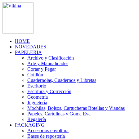
HOME
NOVEDADES
PAPELERIA
Archivo y Clasificación
Arte y Manualidades
Cortar y Pegar
Cotillón
Cuadernolas, Cuadernos y Libretas
Escritorio
Escritura y Corrección
Geometría
Juguetería
Mochilas, Bolsos, Cartucheras Botellas y Viandas
Papeles, Cartulinas y Goma Eva
Regalería
PACKAGING
Accesorios envoltura
Bases de repostería