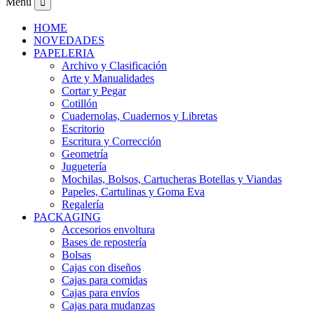
Menu
HOME
NOVEDADES
PAPELERIA
Archivo y Clasificación
Arte y Manualidades
Cortar y Pegar
Cotillón
Cuadernolas, Cuadernos y Libretas
Escritorio
Escritura y Corrección
Geometría
Juguetería
Mochilas, Bolsos, Cartucheras Botellas y Viandas
Papeles, Cartulinas y Goma Eva
Regalería
PACKAGING
Accesorios envoltura
Bases de repostería
Bolsas
Cajas con diseños
Cajas para comidas
Cajas para envíos
Cajas para mudanzas