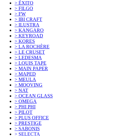
> ÉXITO
> FILGO
> FW
> IBI CRAFT
> ILUSTRA
> KANGARO
> KEYROAD
> KORES
> LA ROCHÈRE
> LE CRUSET
> LEDESMA
> LOUIS TAPE
> MAIN PAPER
> MAPED
> MEULA
> MOOVING
> NAT
> OCEAN GLASS
> OMEGA
> PHI PHI
> PILOT
> PLUS OFFICE
> PRESTIGE
> SABONIS
> SELECTA