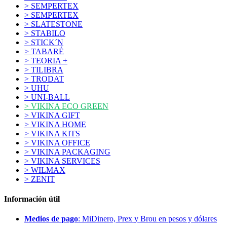
> SEMPERTEX
> SEMPERTEX
> SLATESTONE
> STABILO
> STICK´N
> TABARÉ
> TEORIA +
> TILIBRA
> TRODAT
> UHU
> UNI-BALL
> VIKINA ECO GREEN
> VIKINA GIFT
> VIKINA HOME
> VIKINA KITS
> VIKINA OFFICE
> VIKINA PACKAGING
> VIKINA SERVICES
> WILMAX
> ZENIT
Información útil
Medios de pago
: MiDinero, Prex y Brou en pesos y dólares