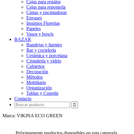
Cajas para regalos
Cajas para repostería
Cintas y encintadoras
Envases
Insumos Florerias
Papeles
Vasos y bowls
BAZAR
Bandejas y fuentes
Bar y coctelería
Cerámica y porcelana
Cristalería y vidrio
Cubiertos
Decoración
Métodos
Mobiliario
Organización
Tablas y Copetín
Contacto
Marca: VIKINA ECO GREEN
Próximamente productos disponibles en esta categoría.