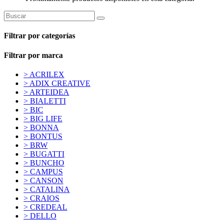
Filtrar por categorías
Filtrar por marca
> ACRILEX
> ADIX CREATIVE
> ARTEIDEA
> BIALETTI
> BIC
> BIG LIFE
> BONNA
> BONTUS
> BRW
> BUGATTI
> BUNCHO
> CAMPUS
> CANSON
> CATALINA
> CRAIOS
> CREDEAL
> DELLO