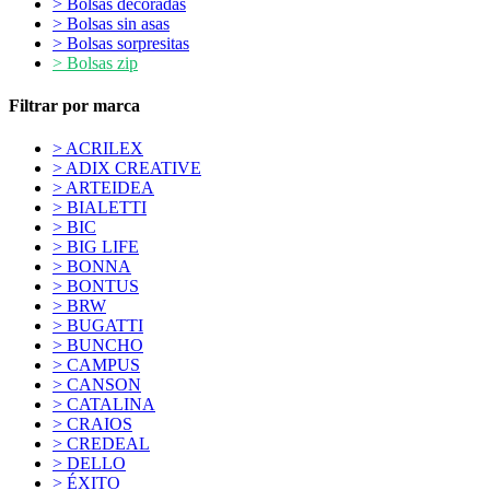
> Bolsas decoradas
> Bolsas sin asas
> Bolsas sorpresitas
> Bolsas zip
Filtrar por marca
> ACRILEX
> ADIX CREATIVE
> ARTEIDEA
> BIALETTI
> BIC
> BIG LIFE
> BONNA
> BONTUS
> BRW
> BUGATTI
> BUNCHO
> CAMPUS
> CANSON
> CATALINA
> CRAIOS
> CREDEAL
> DELLO
> ÉXITO