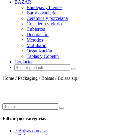
BAZAR
Bandejas y fuentes
Bar y coctelería
Cerámica y porcelana
Cristalería y vidrio
Cubiertos
Decoración
Métodos
Mobiliario
Organización
Tablas y Copetín
Contacto
Home / Packaging / Bolsas / Bolsas zip
Filtrar por categorías
> Bolsas con asas