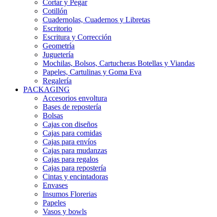
Cortar y Pegar
Cotillón
Cuadernolas, Cuadernos y Libretas
Escritorio
Escritura y Corrección
Geometría
Juguetería
Mochilas, Bolsos, Cartucheras Botellas y Viandas
Papeles, Cartulinas y Goma Eva
Regalería
PACKAGING
Accesorios envoltura
Bases de repostería
Bolsas
Cajas con diseños
Cajas para comidas
Cajas para envíos
Cajas para mudanzas
Cajas para regalos
Cajas para repostería
Cintas y encintadoras
Envases
Insumos Florerias
Papeles
Vasos y bowls