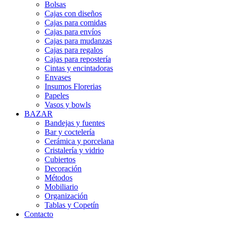
Bolsas
Cajas con diseños
Cajas para comidas
Cajas para envíos
Cajas para mudanzas
Cajas para regalos
Cajas para repostería
Cintas y encintadoras
Envases
Insumos Florerias
Papeles
Vasos y bowls
BAZAR
Bandejas y fuentes
Bar y coctelería
Cerámica y porcelana
Cristalería y vidrio
Cubiertos
Decoración
Métodos
Mobiliario
Organización
Tablas y Copetín
Contacto