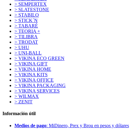
> SEMPERTEX
> SLATESTONE
> STABILO
> STICK´N
> TABARÉ
> TEORIA +
> TILIBRA
> TRODAT
> UHU
> UNI-BALL
> VIKINA ECO GREEN
> VIKINA GIFT
> VIKINA HOME
> VIKINA KITS
> VIKINA OFFICE
> VIKINA PACKAGING
> VIKINA SERVICES
> WILMAX
> ZENIT
Información útil
Medios de pago
: MiDinero, Prex y Brou en pesos y dólares