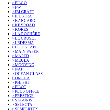
> FILGO
> FW
> IBI CRAFT
> ILUSTRA
> KANGARO
> KEYROAD
> KORES
> LA ROCHÈRE
> LE CRUSET
> LEDESMA
> LOUIS TAPE
> MAIN PAPER
> MAPED
> MEULA
> MOOVING
> NAT
> OCEAN GLASS
> OMEGA
> PHI PHI
> PILOT
> PLUS OFFICE
> PRESTIGE
> SABONIS
> SELECTA
> SEMPERTEX