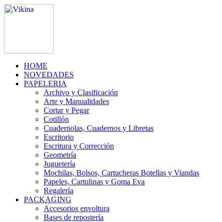
HOME
NOVEDADES
PAPELERIA
Archivo y Clasificación
Arte y Manualidades
Cortar y Pegar
Cotillón
Cuadernolas, Cuadernos y Libretas
Escritorio
Escritura y Corrección
Geometría
Juguetería
Mochilas, Bolsos, Cartucheras Botellas y Viandas
Papeles, Cartulinas y Goma Eva
Regalería
PACKAGING
Accesorios envoltura
Bases de repostería