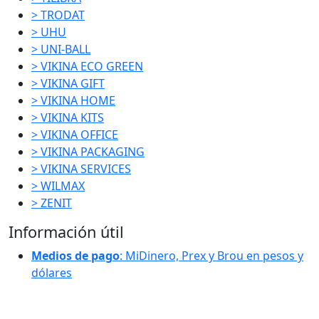
> TRODAT
> UHU
> UNI-BALL
> VIKINA ECO GREEN
> VIKINA GIFT
> VIKINA HOME
> VIKINA KITS
> VIKINA OFFICE
> VIKINA PACKAGING
> VIKINA SERVICES
> WILMAX
> ZENIT
Información útil
Medios de pago
: MiDinero, Prex y Brou en pesos y
dólares