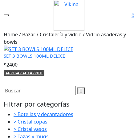
0
Home / Bazar / Cristalería y vidrio / Vidrio asaderas y
bowls
SET 3 BOWLS 100ML DELICE
$2400
AGREGAR AL CARRITO
Filtrar por categorías
> Botellas y decantadores
> Cristal copas
> Cristal vasos
> Tazas y mugs