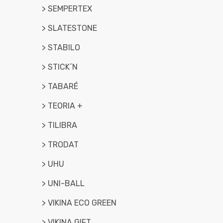
> SEMPERTEX
> SLATESTONE
> STABILO
> STICK´N
> TABARÉ
> TEORIA +
> TILIBRA
> TRODAT
> UHU
> UNI-BALL
> VIKINA ECO GREEN
> VIKINA GIFT