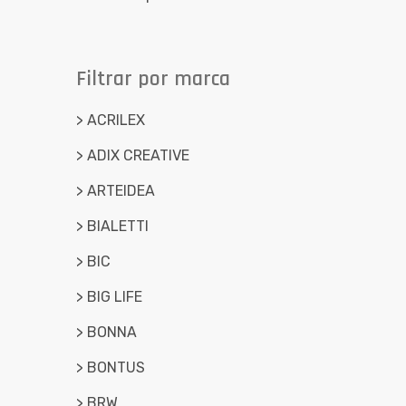
> Vidrio jarras
> Vidrio vasos
Filtrar por marca
> ACRILEX
> ADIX CREATIVE
> ARTEIDEA
> BIALETTI
> BIC
> BIG LIFE
> BONNA
> BONTUS
> BRW