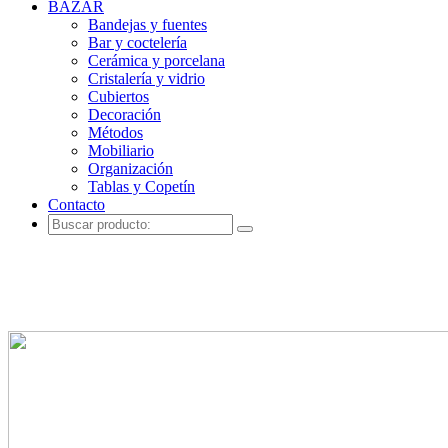
BAZAR
Bandejas y fuentes
Bar y coctelería
Cerámica y porcelana
Cristalería y vidrio
Cubiertos
Decoración
Métodos
Mobiliario
Organización
Tablas y Copetín
Contacto