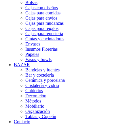
Bolsas
Cajas con diseños
Cajas para comidas
Cajas para envíos
Cajas para mudanzas
Cajas para regalos
Cajas para repostería
Cintas y encintadoras
Envases
Insumos Florerias
Papeles
Vasos y bowls
BAZAR
Bandejas y fuentes
Bar y coctelería
Cerámica y porcelana
Cristalería y vidrio
Cubiertos
Decoración
Métodos
Mobiliario
Organización
Tablas y Copetín
Contacto