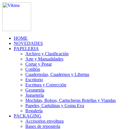
HOME
NOVEDADES
PAPELERIA
Archivo y Clasificación
Arte y Manualidades
Cortar y Pegar
Cotillón
Cuadernolas, Cuadernos y Libretas
Escritorio
Escritura y Corrección
Geometría
Juguetería
Mochilas, Bolsos, Cartucheras Botellas y Viandas
Papeles, Cartulinas y Goma Eva
Regalería
PACKAGING
Accesorios envoltura
Bases de repostería