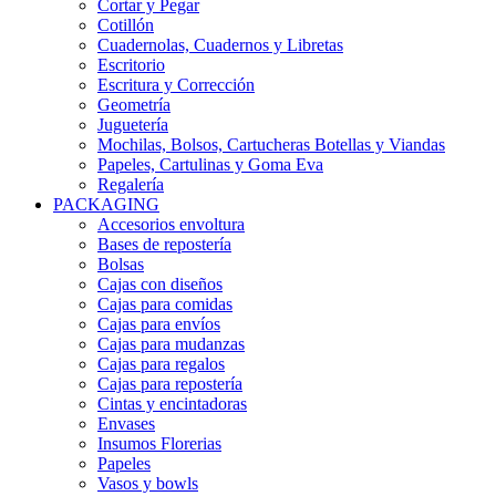
Cortar y Pegar
Cotillón
Cuadernolas, Cuadernos y Libretas
Escritorio
Escritura y Corrección
Geometría
Juguetería
Mochilas, Bolsos, Cartucheras Botellas y Viandas
Papeles, Cartulinas y Goma Eva
Regalería
PACKAGING
Accesorios envoltura
Bases de repostería
Bolsas
Cajas con diseños
Cajas para comidas
Cajas para envíos
Cajas para mudanzas
Cajas para regalos
Cajas para repostería
Cintas y encintadoras
Envases
Insumos Florerias
Papeles
Vasos y bowls