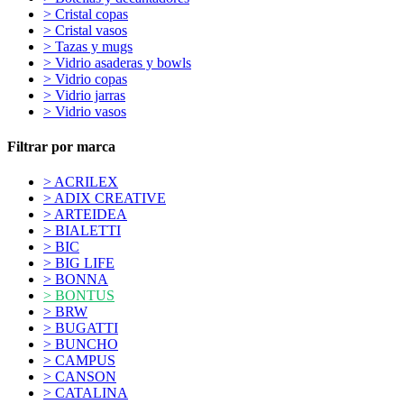
> Cristal copas
> Cristal vasos
> Tazas y mugs
> Vidrio asaderas y bowls
> Vidrio copas
> Vidrio jarras
> Vidrio vasos
Filtrar por marca
> ACRILEX
> ADIX CREATIVE
> ARTEIDEA
> BIALETTI
> BIC
> BIG LIFE
> BONNA
> BONTUS
> BRW
> BUGATTI
> BUNCHO
> CAMPUS
> CANSON
> CATALINA