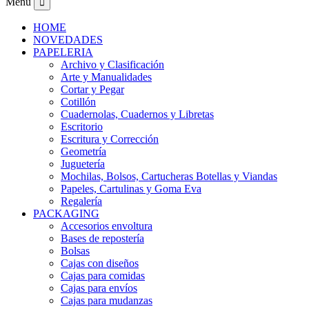
Menu
HOME
NOVEDADES
PAPELERIA
Archivo y Clasificación
Arte y Manualidades
Cortar y Pegar
Cotillón
Cuadernolas, Cuadernos y Libretas
Escritorio
Escritura y Corrección
Geometría
Juguetería
Mochilas, Bolsos, Cartucheras Botellas y Viandas
Papeles, Cartulinas y Goma Eva
Regalería
PACKAGING
Accesorios envoltura
Bases de repostería
Bolsas
Cajas con diseños
Cajas para comidas
Cajas para envíos
Cajas para mudanzas