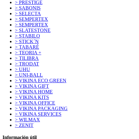
> PRESTIGE
> SABONIS
> SELECTA
> SEMPERTEX
> SEMPERTEX
> SLATESTONE
> STABILO
> STICK´N
> TABARÉ
> TEORIA +
> TILIBRA
> TRODAT
> UHU
> UNI-BALL
> VIKINA ECO GREEN
> VIKINA GIFT
> VIKINA HOME
> VIKINA KITS
> VIKINA OFFICE
> VIKINA PACKAGING
> VIKINA SERVICES
> WILMAX
> ZENIT
Información útil