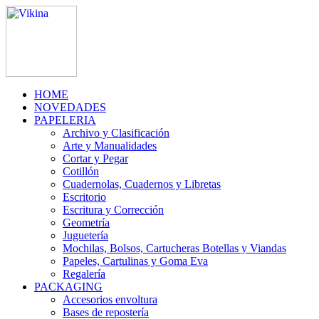
HOME
NOVEDADES
PAPELERIA
Archivo y Clasificación
Arte y Manualidades
Cortar y Pegar
Cotillón
Cuadernolas, Cuadernos y Libretas
Escritorio
Escritura y Corrección
Geometría
Juguetería
Mochilas, Bolsos, Cartucheras Botellas y Viandas
Papeles, Cartulinas y Goma Eva
Regalería
PACKAGING
Accesorios envoltura
Bases de repostería