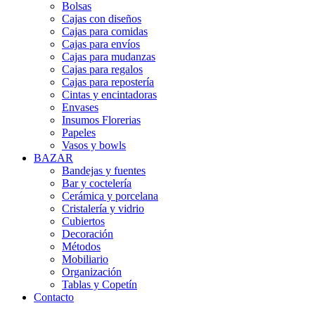
Bolsas
Cajas con diseños
Cajas para comidas
Cajas para envíos
Cajas para mudanzas
Cajas para regalos
Cajas para repostería
Cintas y encintadoras
Envases
Insumos Florerias
Papeles
Vasos y bowls
BAZAR
Bandejas y fuentes
Bar y coctelería
Cerámica y porcelana
Cristalería y vidrio
Cubiertos
Decoración
Métodos
Mobiliario
Organización
Tablas y Copetín
Contacto