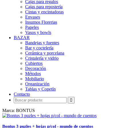
Cajas para regalos
Cajas para repostería
Cintas y encintadoras
Envases
Insumos Florerias
Papeles
Vasos y bowls
BAZAR
Bandejas y fuentes
Bar y coctelería
Cerámica y porcelana
Cristalería y vidrio
Cubiertos
Decoración
Métodos
Mobiliario
Organización
Tablas y Copetín
Contacto
Marca: BONTUS
Bontus 3 puzles + hojas p/col - mundo de cuentos