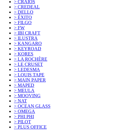
> CRAIOS
> CREDEAL
> DELLO
> ÉXITO
> FILGO
> FW
> IBI CRAFT
> ILUSTRA
> KANGARO
> KEYROAD
> KORES
> LA ROCHÈRE
> LE CRUSET
> LEDESMA
> LOUIS TAPE
> MAIN PAPER
> MAPED
> MEULA
> MOOVING
> NAT
> OCEAN GLASS
> OMEGA
> PHI PHI
> PILOT
> PLUS OFFICE