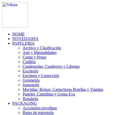
HOME
NOVEDADES
PAPELERIA
Archivo y Clasificación
Arte y Manualidades
Cortar y Pegar
Cotillón
Cuadernolas, Cuadernos y Libretas
Escritorio
Escritura y Corrección
Geometría
Juguetería
Mochilas, Bolsos, Cartucheras Botellas y Viandas
Papeles, Cartulinas y Goma Eva
Regalería
PACKAGING
Accesorios envoltura
Bases de repostería