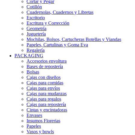
Cortar y Pegar
Cotillón
Cuadernolas, Cuadernos y Libretas
Escritorio
Escritura y Corrección
Geometría
Juguetería
Mochilas, Bolsos, Cartucheras Botellas y Viandas
Papeles, Cartulinas y Goma Eva
Regalería
PACKAGING
Accesorios envoltura
Bases de repostería
Bolsas
Cajas con diseños
Cajas para comidas
Cajas para envíos
Cajas para mudanzas
Cajas para regalos
Cajas para repostería
Cintas y encintadoras
Envases
Insumos Florerias
Papeles
Vasos y bowls