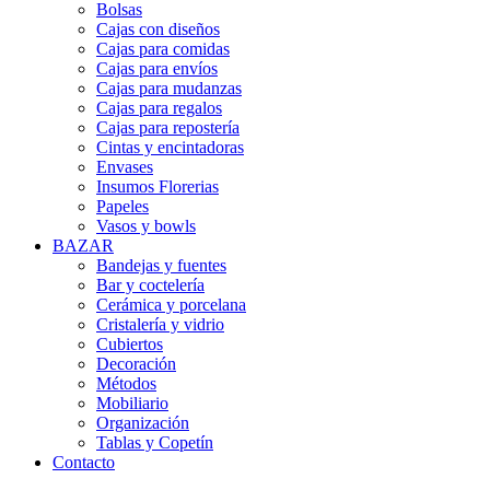
Bolsas
Cajas con diseños
Cajas para comidas
Cajas para envíos
Cajas para mudanzas
Cajas para regalos
Cajas para repostería
Cintas y encintadoras
Envases
Insumos Florerias
Papeles
Vasos y bowls
BAZAR
Bandejas y fuentes
Bar y coctelería
Cerámica y porcelana
Cristalería y vidrio
Cubiertos
Decoración
Métodos
Mobiliario
Organización
Tablas y Copetín
Contacto